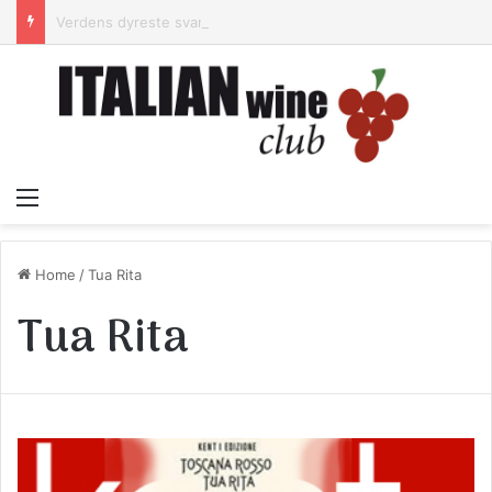
Verdens dyreste svamp kommer fra Alba – og lugter lidt af armsved.
Menu
Home
/
Tua Rita
Tua Rita