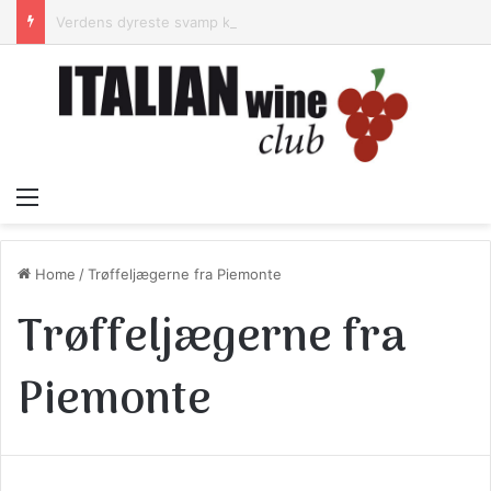
Verdens dyreste svamp kommer fra Alba – og lugter lidt af armsved.
Menu
Home
/
Trøffeljægerne fra Piemonte
Trøffeljægerne fra
Piemonte