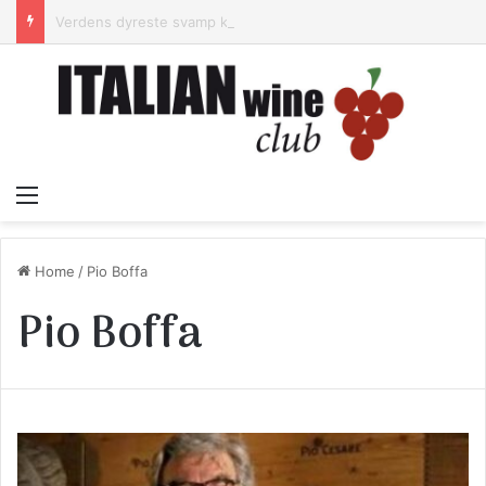
Verdens dyreste svamp kommer fra Alba – og lugter lidt af armsved.
Menu
Home
/
Pio Boffa
Pio Boffa